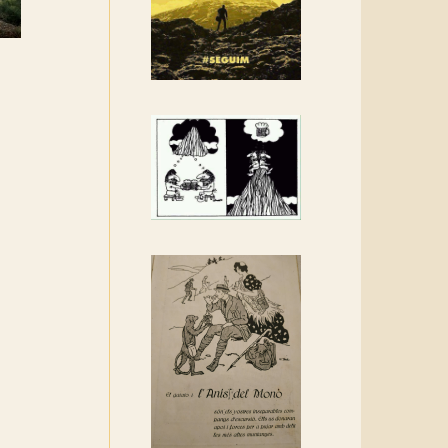
Rebem un diploma dels
Amics de Sant Aniol
d'Aguja
Els Centpeus estem
implicats amb la
recuperació del refugi i de
l'entorn de Sant Aniol