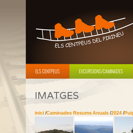
ELS CENTPEUS
EXCURSIONS/CAMINADES
IMATGES
inici
/
Caminades Resums Anuals
/
2024
/
Pui