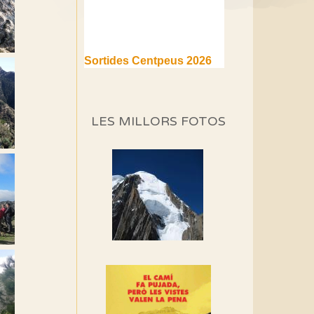
Sortides Centpeus 2026
(1a part)
Aquí teniu la primera part de
la programació d'aquest any
LES MILLORS FOTOS
Marmotes de biblioteca
Si no podem caminar,
alguna cosa hem de fer...
Els Centpeus signen el
Manifest a favor dels
Camins Vells
Si ets una entitat o
associació adhereix-te al
manifest!