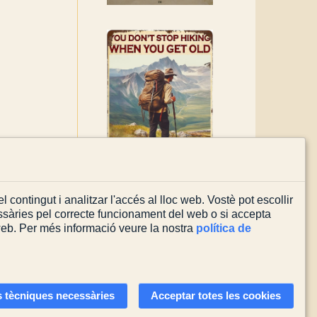
l contingut i analitzar l'accés al lloc web. Vostè pot escollir
sàries pel correcte funcionament del web o si accepta
 web. Per més informació veure la nostra
política de
Actualitzada el
03/08/2026
 tècniques necessàries
Acceptar totes les cookies