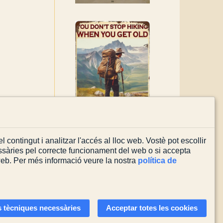
l contingut i analitzar l'accés al lloc web. Vostè pot escollir
sàries pel correcte funcionament del web o si accepta
 web. Per més informació veure la nostra
política de
Actualitzada el
08/08/2026
 tècniques necessàries
Acceptar totes les cookies