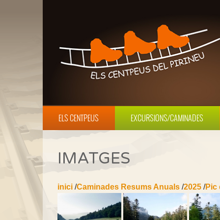
ELS CENTPEUS
EXCURSIONS/CAMINADES
IMATGES
inici
/
Caminades Resums Anuals
/
2025
/
Pic