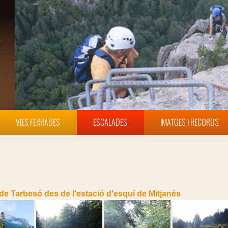
VIES FERRADES
ESCALADES
IMATGES I RECORDS
 de Tarbesó des de l'estació d'esquí de Mitjanés