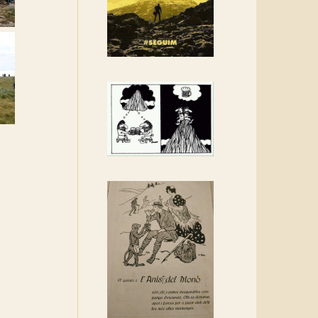
Rebem un diploma dels
Amics de Sant Aniol
d'Aguja
Els Centpeus estem
implicats amb la
recuperació del refugi i de
l'entorn de Sant Aniol