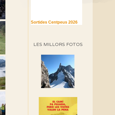
Sortides Centpeus 2026
(1a part)
Aquí teniu la primera part de
la programació d'aquest any
LES MILLORS FOTOS
Marmotes de biblioteca
Si no podem caminar,
alguna cosa hem de fer...
Els Centpeus signen el
Manifest a favor dels
Camins Vells
Si ets una entitat o
associació adhereix-te al
manifest!