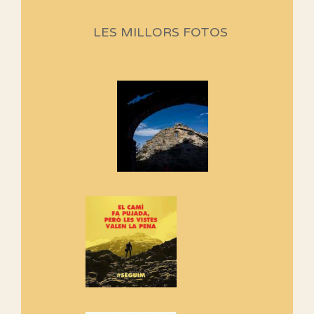
Aquí teniu la primera part de la
LES MILLORS FOTOS
programació d'aquest any
Marmotes de biblioteca
Si no podem caminar, alguna
cosa hem de fer...
Els Centpeus signen el
Manifest a favor dels Camins
Vells
Si ets una entitat o associació
adhereix-te al manifest!
Rebem un diploma dels
Amics de Sant Aniol d'Aguja
Els Centpeus estem implicats
amb la recuperació del refugi i
de l'entorn de Sant Aniol