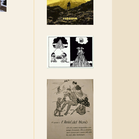
Rebem un diploma dels
Amics de Sant Aniol
d'Aguja
Els Centpeus estem
implicats amb la
recuperació del refugi i de
l'entorn de Sant Aniol