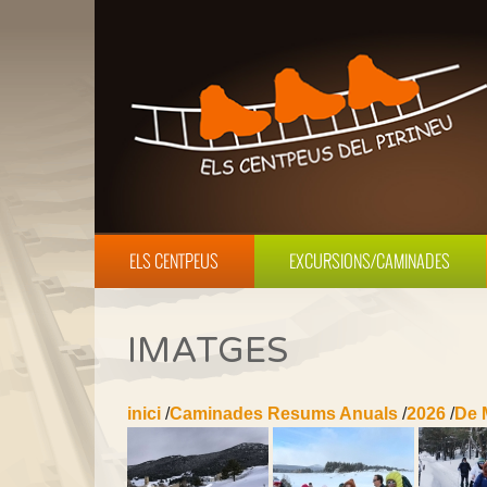
ELS CENTPEUS
EXCURSIONS/CAMINADES
IMATGES
inici
/
Caminades Resums Anuals
/
2026
/
De 