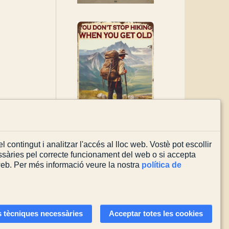
l contingut i analitzar l'accés al lloc web. Vostè pot escollir
sàries pel correcte funcionament del web o si accepta
 web. Per més informació veure la nostra
política de
Actualitzada el
03/08/2026
 tècniques necessàries
Acceptar totes les cookies