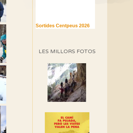
Sortides Centpeus 2026
(1a part)
Aquí teniu la primera part de
la programació d'aquest any
LES MILLORS FOTOS
Marmotes de biblioteca
Si no podem caminar,
alguna cosa hem de fer...
Els Centpeus signen el
Manifest a favor dels
Camins Vells
Si ets una entitat o
associació adhereix-te al
manifest!