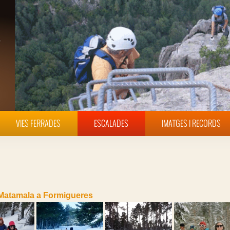
VIES FERRADES
ESCALADES
IMATGES I RECORDS
Matamala a Formigueres