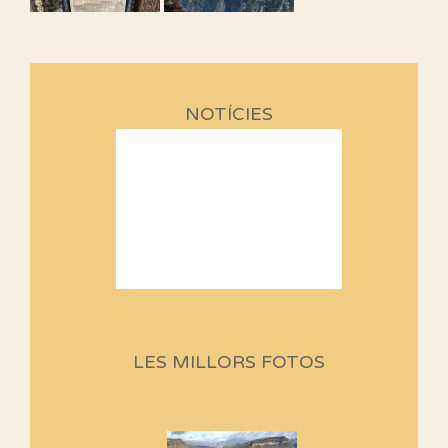
NOTÍCIES
Sortides Centpeus 2026 (1a
part)
Aquí teniu la primera part de la
LES MILLORS FOTOS
programació d'aquest any
Marmotes de biblioteca
Si no podem caminar, alguna