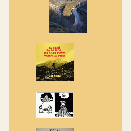
cosa hem de fer...
Els Centpeus signen el
Manifest a favor dels Camins
Vells
Si ets una entitat o associació
adhereix-te al manifest!
Rebem un diploma dels
Amics de Sant Aniol d'Aguja
Els Centpeus estem implicats
amb la recuperació del refugi i
de l'entorn de Sant Aniol