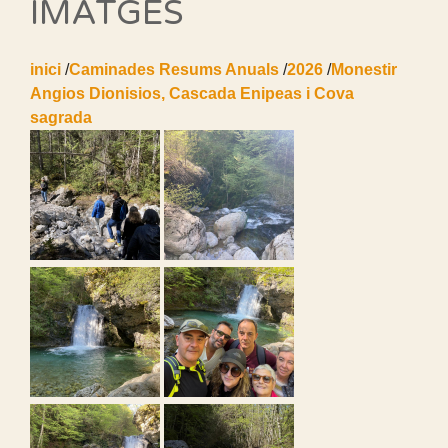
IMATGES
inici
/
Caminades Resums Anuals
/
2026
/
Monestir
Angios Dionisios, Cascada Enipeas i Cova
sagrada