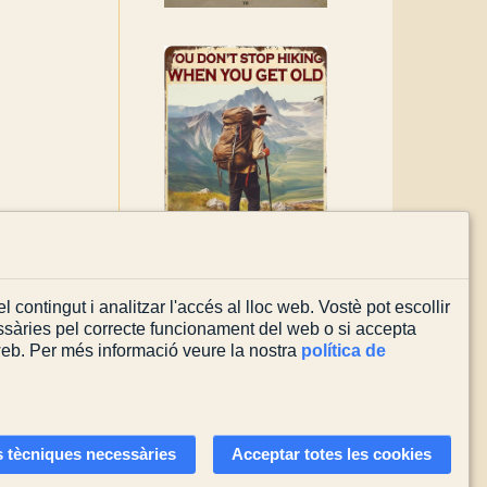
l contingut i analitzar l'accés al lloc web. Vostè pot escollir
sàries pel correcte funcionament del web o si accepta
 web. Per més informació veure la nostra
política de
Actualitzada el
03/08/2026
 tècniques necessàries
Acceptar totes les cookies