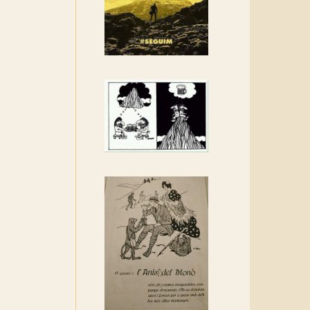
Rebem un diploma dels
Amics de Sant Aniol
d'Aguja
Els Centpeus estem
implicats amb la
recuperació del refugi i de
l'entorn de Sant Aniol