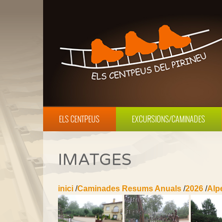
ELS CENTPEUS
EXCURSIONS/CAMINADES
IMATGES
inici
/
Caminades Resums Anuals
/
2026
/
Alp