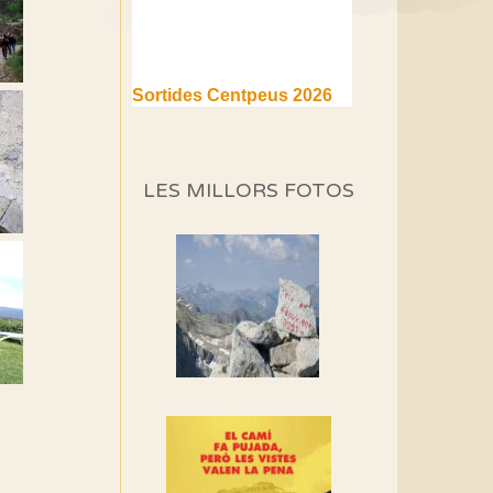
Sortides Centpeus 2026
(1a part)
Aquí teniu la primera part de
la programació d'aquest any
LES MILLORS FOTOS
Marmotes de biblioteca
Si no podem caminar,
alguna cosa hem de fer...
Els Centpeus signen el
Manifest a favor dels
Camins Vells
Si ets una entitat o
associació adhereix-te al
manifest!