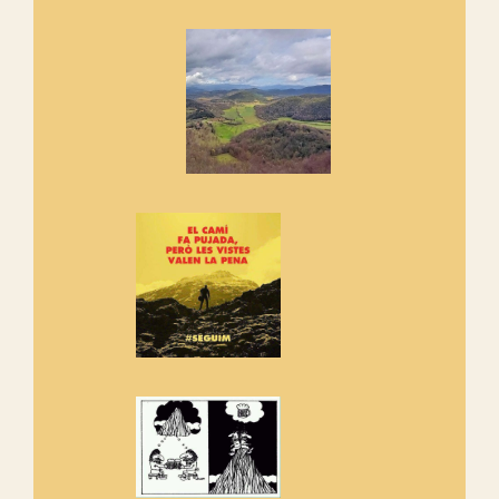
Marmotes de biblioteca
Si no podem caminar, alguna
cosa hem de fer...
Els Centpeus signen el
Manifest a favor dels Camins
Vells
Si ets una entitat o associació
adhereix-te al manifest!
Rebem un diploma dels
Amics de Sant Aniol d'Aguja
Els Centpeus estem implicats
amb la recuperació del refugi i
de l'entorn de Sant Aniol