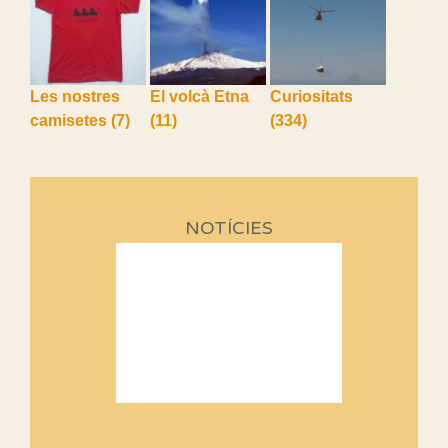
Les nostres
El volcà Etna
Curiositats
camisetes
(7)
(11)
(334)
NOTÍCIES
Sortides Centpeus 2026 (1a
part)