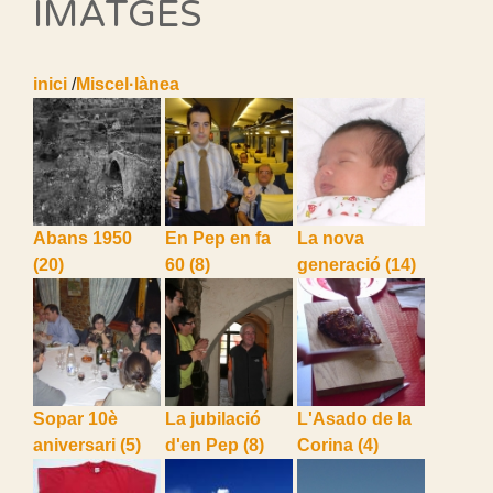
IMATGES
inici
/
Miscel·lànea
Abans 1950
En Pep en fa
La nova
(20)
60
(8)
generació
(14)
Sopar 10è
La jubilació
L'Asado de la
aniversari
(5)
d'en Pep
(8)
Corina
(4)