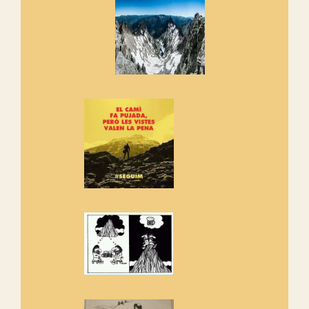
cosa hem de fer...
Els Centpeus signen el
Manifest a favor dels Camins
Vells
Si ets una entitat o associació
adhereix-te al manifest!
Rebem un diploma dels
Amics de Sant Aniol d'Aguja
Els Centpeus estem implicats
amb la recuperació del refugi i
de l'entorn de Sant Aniol