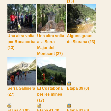
(13)
Una altra volta
Una altra volta
Alguns graus
per Rocacorba
a la Serra
de Siurana
(23)
(13)
Major del
Montsant
(27)
Serra Gallinera
El Costabona
Etapa 39
(0)
(27)
per les mines
(17)
Etapa 40
(0)
Etapa 41
(0)
Etapa 42
(0)