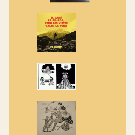
Vells
Si ets una entitat o associació
adhereix-te al manifest!
Rebem un diploma dels
Amics de Sant Aniol d'Aguja
Els Centpeus estem implicats
amb la recuperació del refugi i
de l'entorn de Sant Aniol