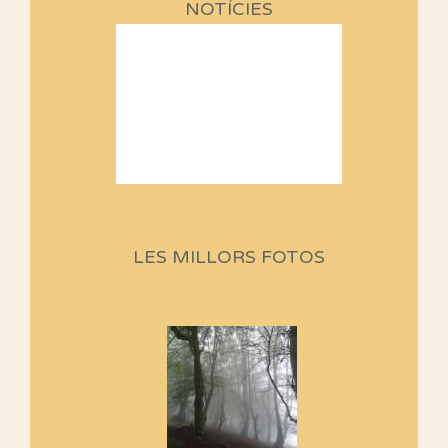
NOTÍCIES
Sortides Centpeus 2026 (1a
part)
Aquí teniu la primera part de la
LES MILLORS FOTOS
programació d'aquest any
Marmotes de biblioteca
Si no podem caminar, alguna
cosa hem de fer...
Els Centpeus signen el
Manifest a favor dels Camins