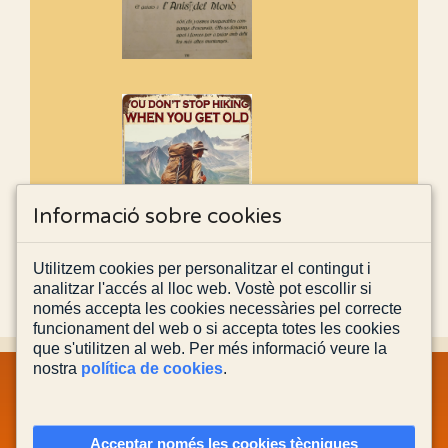
Informació sobre cookies
Utilitzem cookies per personalitzar el contingut i
analitzar l'accés al lloc web. Vostè pot escollir si
només accepta les cookies necessàries pel correcte
funcionament del web o si accepta totes les cookies
que s'utilitzen al web. Per més informació veure la
nostra
política de cookies
.
MAPA WEB
INFORMACIÓ LEGAL
POLÍTICA PRIVACITAT
POLÍTICA DE COOKIES
CONTACTA'NS
Acceptar només les cookies tècniques