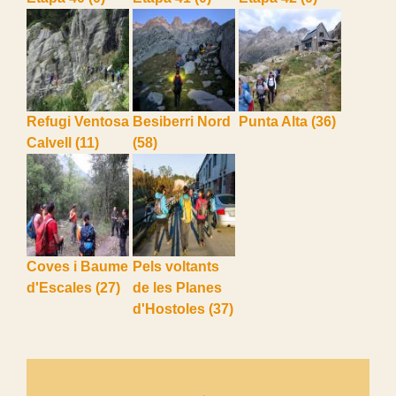
Refugi Ventosa
Besiberri Nord
Punta Alta
(36)
Calvell
(11)
(58)
Coves i Baume
Pels voltants
d'Escales
(27)
de les Planes
d'Hostoles
(37)