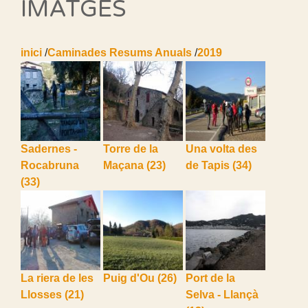
IMATGES
inici
/
Caminades Resums Anuals
/
2019
Sadernes -
Torre de la
Una volta des
Rocabruna
Maçana
(23)
de Tapis
(34)
(33)
La riera de les
Puig d'Ou
(26)
Port de la
Llosses
(21)
Selva - Llançà