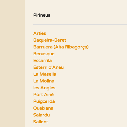
Pirineus
Arties
Baqueira-Beret
Barruera (Alta Ribagorça)
Benasque
Escarrila
Esterri d'Àneu
La Masella
La Molina
les Angles
Port Ainé
Puigcerdà
Queixans
Salardu
Sallent