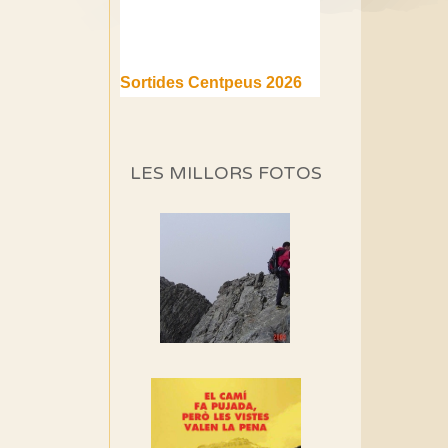
Sortides Centpeus 2026
(1a part)
Aquí teniu la primera part de
la programació d'aquest any
LES MILLORS FOTOS
Marmotes de biblioteca
Si no podem caminar,
alguna cosa hem de fer...
Els Centpeus signen el
Manifest a favor dels
Camins Vells
Si ets una entitat o
associació adhereix-te al
manifest!