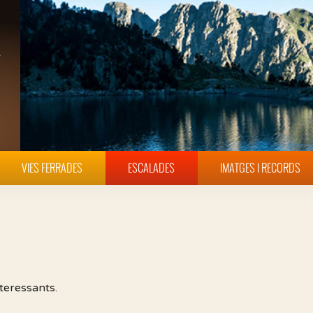
VIES FERRADES
ESCALADES
IMATGES I RECORDS
teressants.