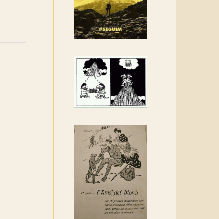
Rebem un diploma dels
Amics de Sant Aniol
d'Aguja
Els Centpeus estem
implicats amb la
recuperació del refugi i de
l'entorn de Sant Aniol