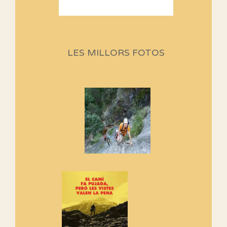
Sortides Centpeus 2026 (1a
part)
Aquí teniu la primera part de la
LES MILLORS FOTOS
programació d'aquest any
Marmotes de biblioteca
Si no podem caminar, alguna
cosa hem de fer...
Els Centpeus signen el
Manifest a favor dels Camins
Vells
Si ets una entitat o associació
adhereix-te al manifest!
Rebem un diploma dels
Amics de Sant Aniol d'Aguja