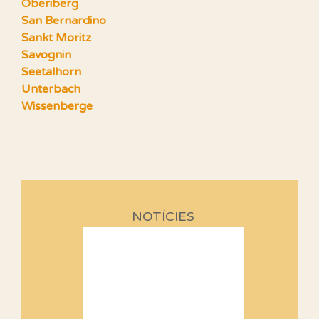
Oberiberg
San Bernardino
Sankt Moritz
Savognin
Seetalhorn
Unterbach
Wissenberge
NOTÍCIES