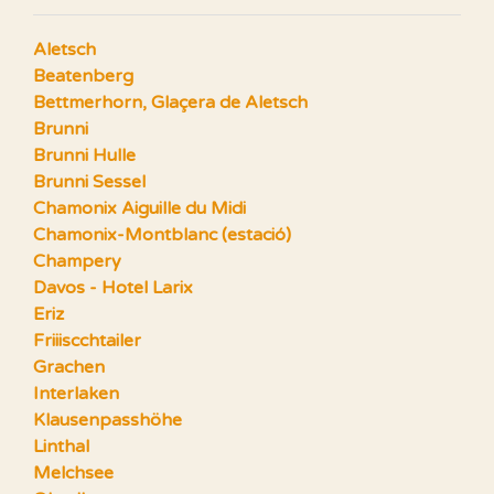
Aletsch
Beatenberg
Bettmerhorn, Glaçera de Aletsch
Brunni
Brunni Hulle
Brunni Sessel
Chamonix Aiguille du Midi
Chamonix-Montblanc (estació)
Champery
Davos - Hotel Larix
Eriz
Friiiscchtailer
Grachen
Interlaken
Klausenpasshöhe
Linthal
Melchsee