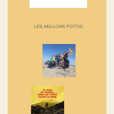
Sortides Centpeus 2026 (1a
part)
Aquí teniu la primera part de la
LES MILLORS FOTOS
programació d'aquest any
Marmotes de biblioteca
Si no podem caminar, alguna
cosa hem de fer...
Els Centpeus signen el
Manifest a favor dels Camins
Vells
Si ets una entitat o associació
adhereix-te al manifest!
Rebem un diploma dels
Amics de Sant Aniol d'Aguja