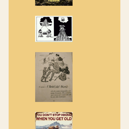
Els Centpeus estem implicats
amb la recuperació del refugi i
de l'entorn de Sant Aniol