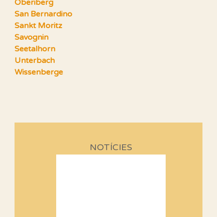
Oberiberg
San Bernardino
Sankt Moritz
Savognin
Seetalhorn
Unterbach
Wissenberge
NOTÍCIES