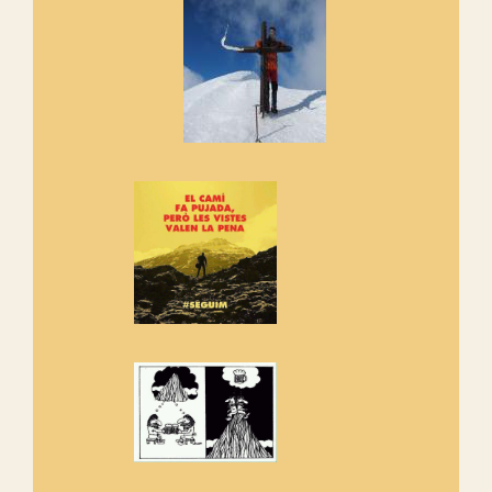
Si no podem caminar, alguna
cosa hem de fer...
Els Centpeus signen el
Manifest a favor dels Camins
Vells
Si ets una entitat o associació
adhereix-te al manifest!
Rebem un diploma dels
Amics de Sant Aniol d'Aguja
Els Centpeus estem implicats
amb la recuperació del refugi i
de l'entorn de Sant Aniol