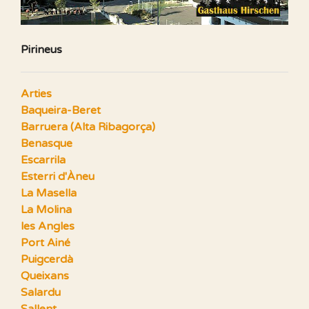
Pirineus
Arties
Baqueira-Beret
Barruera (Alta Ribagorça)
Benasque
Escarrila
Esterri d'Àneu
La Masella
La Molina
les Angles
Port Ainé
Puigcerdà
Queixans
Salardu
Sallent