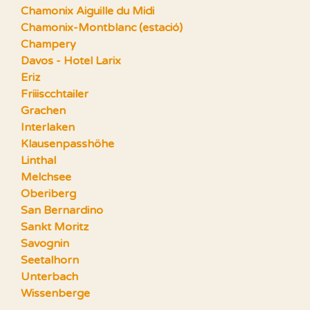
Chamonix Aiguille du Midi
Chamonix-Montblanc (estació)
Champery
Davos - Hotel Larix
Eriz
Friiiscchtailer
Grachen
Interlaken
Klausenpasshöhe
Linthal
Melchsee
Oberiberg
San Bernardino
Sankt Moritz
Savognin
Seetalhorn
Unterbach
Wissenberge