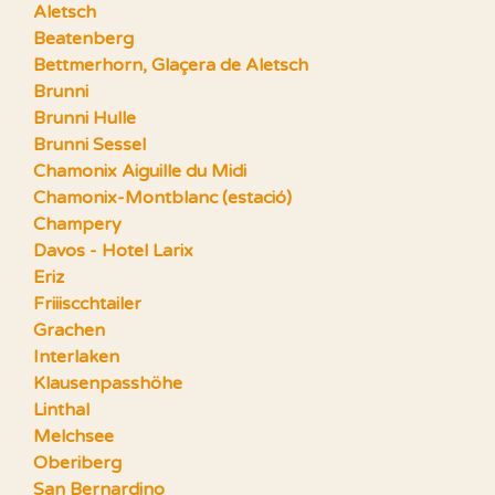
Aletsch
Beatenberg
Bettmerhorn, Glaçera de Aletsch
Brunni
Brunni Hulle
Brunni Sessel
Chamonix Aiguille du Midi
Chamonix-Montblanc (estació)
Champery
Davos - Hotel Larix
Eriz
Friiiscchtailer
Grachen
Interlaken
Klausenpasshöhe
Linthal
Melchsee
Oberiberg
San Bernardino