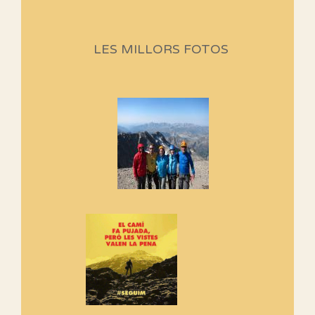
Sortides Centpeus 2026 (1a
part)
Aquí teniu la primera part de la
LES MILLORS FOTOS
programació d'aquest any
Marmotes de biblioteca
Si no podem caminar, alguna
cosa hem de fer...
Els Centpeus signen el
Manifest a favor dels Camins
Vells
Si ets una entitat o associació
adhereix-te al manifest!
Rebem un diploma dels
Amics de Sant Aniol d'Aguja
Els Centpeus estem implicats
amb la recuperació del refugi i