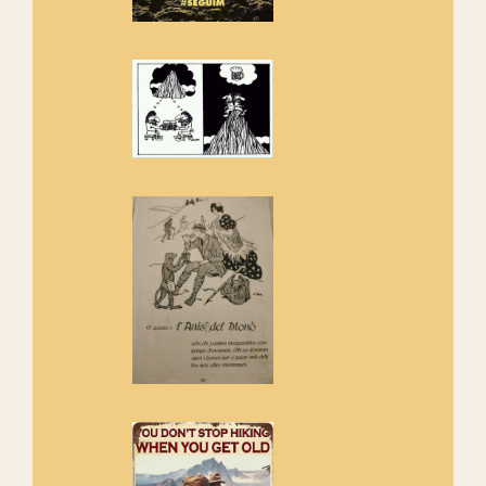
Els Centpeus estem implicats
amb la recuperació del refugi i
de l'entorn de Sant Aniol