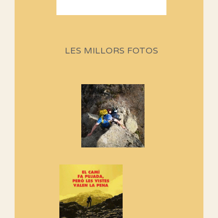
Sortides Centpeus 2026 (1a
part)
Aquí teniu la primera part de la
LES MILLORS FOTOS
programació d'aquest any
Marmotes de biblioteca
Si no podem caminar, alguna
cosa hem de fer...
Els Centpeus signen el
Manifest a favor dels Camins
Vells
Si ets una entitat o associació
adhereix-te al manifest!
Rebem un diploma dels
Amics de Sant Aniol d'Aguja