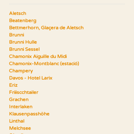
Aletsch
Beatenberg
Bettmerhorn, Glaçera de Aletsch
Brunni
Brunni Hulle
Brunni Sessel
Chamonix Aiguille du Midi
Chamonix-Montblanc (estació)
Champery
Davos - Hotel Larix
Eriz
Friiiscchtailer
Grachen
Interlaken
Klausenpasshöhe
Linthal
Melchsee