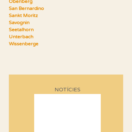
Oberiberg
San Bernardino
Sankt Moritz
Savognin
Seetalhorn
Unterbach
Wissenberge
NOTÍCIES