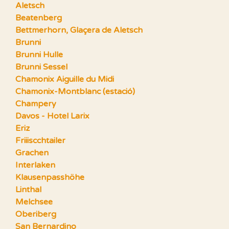
Aletsch
Beatenberg
Bettmerhorn, Glaçera de Aletsch
Brunni
Brunni Hulle
Brunni Sessel
Chamonix Aiguille du Midi
Chamonix-Montblanc (estació)
Champery
Davos - Hotel Larix
Eriz
Friiiscchtailer
Grachen
Interlaken
Klausenpasshöhe
Linthal
Melchsee
Oberiberg
San Bernardino