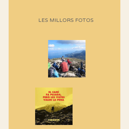
Sortides Centpeus 2026 (1a
part)
Aquí teniu la primera part de la
LES MILLORS FOTOS
programació d'aquest any
Marmotes de biblioteca
Si no podem caminar, alguna
cosa hem de fer...
Els Centpeus signen el
Manifest a favor dels Camins
Vells
Si ets una entitat o associació
adhereix-te al manifest!
Rebem un diploma dels
Amics de Sant Aniol d'Aguja
Els Centpeus estem implicats
amb la recuperació del refugi i