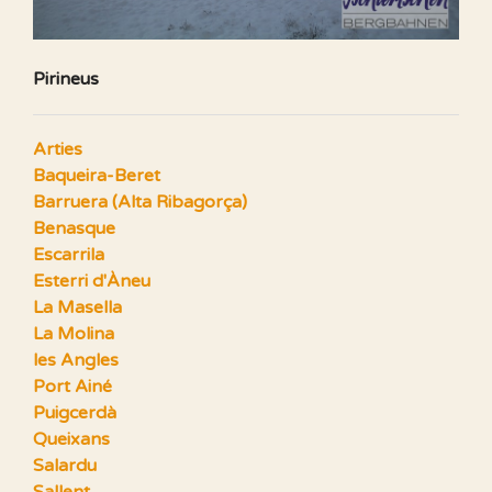
Pirineus
Arties
Baqueira-Beret
Barruera (Alta Ribagorça)
Benasque
Escarrila
Esterri d'Àneu
La Masella
La Molina
les Angles
Port Ainé
Puigcerdà
Queixans
Salardu
Sallent