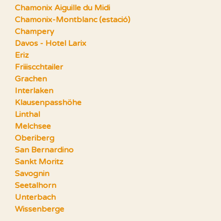
Chamonix Aiguille du Midi
Chamonix-Montblanc (estació)
Champery
Davos - Hotel Larix
Eriz
Friiiscchtailer
Grachen
Interlaken
Klausenpasshöhe
Linthal
Melchsee
Oberiberg
San Bernardino
Sankt Moritz
Savognin
Seetalhorn
Unterbach
Wissenberge