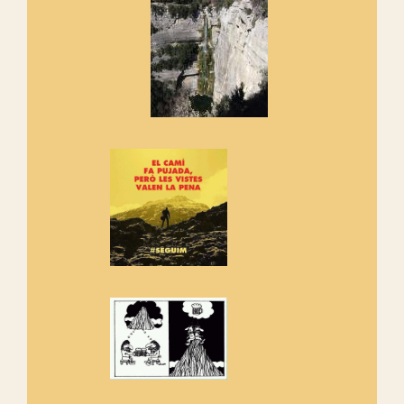
Si no podem caminar, alguna
cosa hem de fer...
Els Centpeus signen el
Manifest a favor dels Camins
Vells
Si ets una entitat o associació
adhereix-te al manifest!
Rebem un diploma dels
Amics de Sant Aniol d'Aguja
Els Centpeus estem implicats
amb la recuperació del refugi i
de l'entorn de Sant Aniol