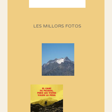
Sortides Centpeus 2026 (1a
part)
Aquí teniu la primera part de la
LES MILLORS FOTOS
programació d'aquest any
Marmotes de biblioteca
Si no podem caminar, alguna
cosa hem de fer...
Els Centpeus signen el
Manifest a favor dels Camins
Vells
Si ets una entitat o associació
adhereix-te al manifest!
Rebem un diploma dels
Amics de Sant Aniol d'Aguja