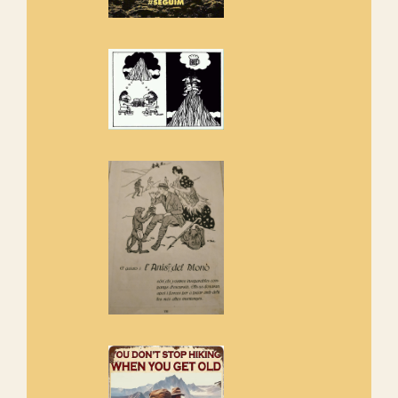
Els Centpeus estem implicats
amb la recuperació del refugi i
de l'entorn de Sant Aniol