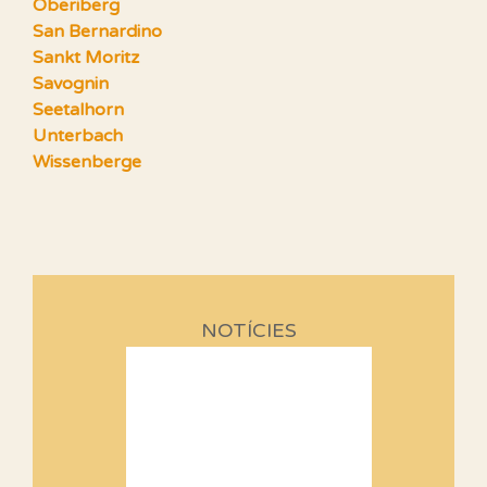
Oberiberg
San Bernardino
Sankt Moritz
Savognin
Seetalhorn
Unterbach
Wissenberge
NOTÍCIES