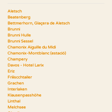
Aletsch
Beatenberg
Bettmerhorn, Glaçera de Aletsch
Brunni
Brunni Hulle
Brunni Sessel
Chamonix Aiguille du Midi
Chamonix-Montblanc (estació)
Champery
Davos - Hotel Larix
Eriz
Friiiscchtailer
Grachen
Interlaken
Klausenpasshöhe
Linthal
Melchsee